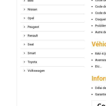
Code dé
Mini
Code dé
Nissan
Code dé
Opel
Craquem
Problèm
Peugeot
Autre d
Renault
Véhi
Seat
Smart
RAV-4 (
Avensis
Toyota
Etc...
Volkswagen
Info
Délai d
Garantie