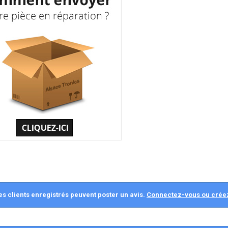
es clients enregistrés peuvent poster un avis.
Connectez-vous ou crée