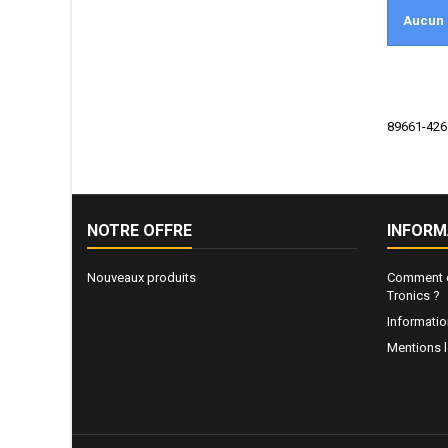
Aucun 
89661-4265
NOTRE OFFRE
INFORM
Nouveaux produits
Comment e
Tronics ?
Informati
Mentions 