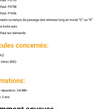
faut: P0755
faut: P0758
faut: P1656
ents ou temps de passage des vitesses long en mode "D" ou "R"
e boite auto
éfaut sur demande
cules concernés:
A2)
 Verso (M2)
rmations:
e réparation: 24/48H
: 2 ans