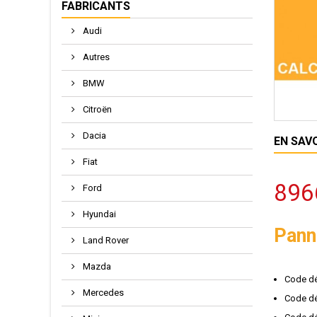
FABRICANTS
Audi
Autres
BMW
Citroën
Dacia
EN SAV
Fiat
896
Ford
Hyundai
Pann
Land Rover
Mazda
Code dé
Mercedes
Code dé