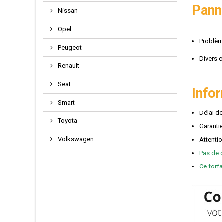
Pann
Nissan
Opel
Problè
Peugeot
Divers 
Renault
Seat
Info
Smart
Délai de
Toyota
Garantie
Volkswagen
Attenti
Pas de 
Ce forf