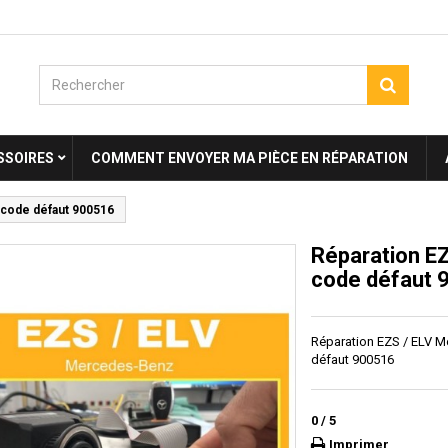
SSOIRES
COMMENT ENVOYER MA PIÈCE EN RÉPARATION
 code défaut 900516
Réparation EZ
code défaut 
Réparation EZS / ELV M
défaut 900516
0
/
5
Imprimer