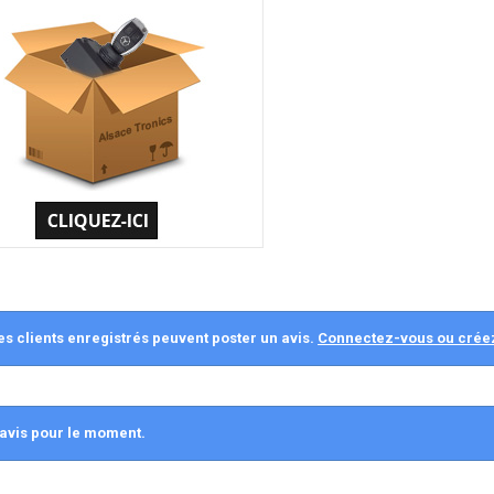
es clients enregistrés peuvent poster un avis.
Connectez-vous ou crée
avis pour le moment.