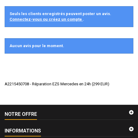
Seuls les clients enregistrés peuvent poster un avis.
Connectez-vous ou créez un compte
.
Aucun avis pour le moment.
A2215450708 - Réparation EZS Mercedes en 24h
(
299
EUR
)
NOTRE OFFRE
INFORMATIONS