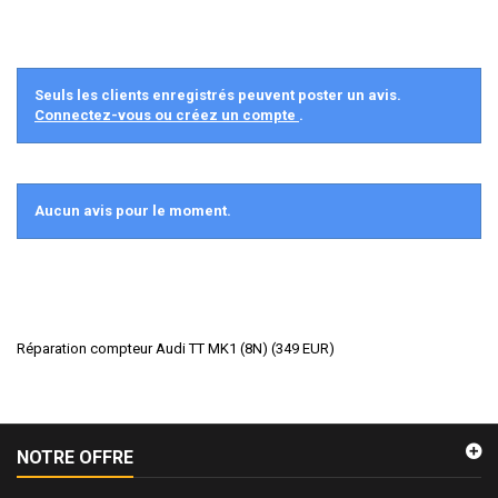
Seuls les clients enregistrés peuvent poster un avis.
Connectez-vous ou créez un compte
.
Aucun avis pour le moment.
Réparation compteur Audi TT MK1 (8N)
(
349
EUR
)
NOTRE OFFRE