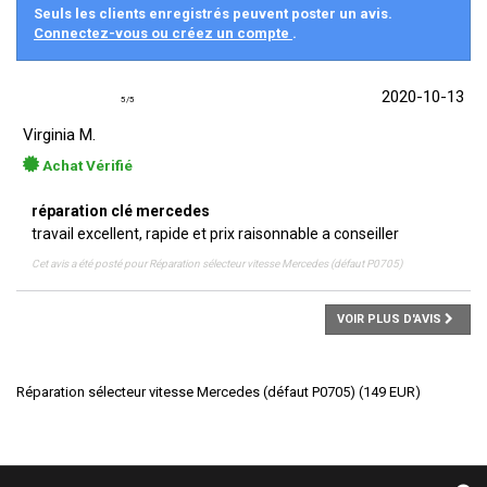
Seuls les clients enregistrés peuvent poster un avis.
Connectez-vous ou créez un compte
.
2020-10-13
5
/
5
Virginia M.
Achat Vérifié
réparation clé mercedes
travail excellent, rapide et prix raisonnable a conseiller
Cet avis a été posté pour
Réparation sélecteur vitesse Mercedes (défaut P0705)
VOIR PLUS D'AVIS
Réparation sélecteur vitesse Mercedes (défaut P0705)
(
149
EUR
)