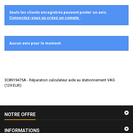
Seuls les clients enregistrés peuvent poster un avis.
Connectez-vous ou créez un compte
.
Aucun avis pour le moment.
3C8919475A - Réparation calculateur aide au stationnement VAG
(
129
EUR
)
NOTRE OFFRE
INFORMATIONS