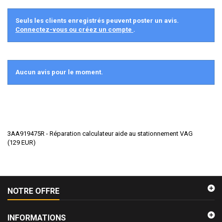
Seuls les clients enregistrés peuvent poster un avis.
Connectez-vous ou créez un compte
.
Aucun avis pour le moment.
3AA919475R - Réparation calculateur aide au stationnement VAG
(
129
EUR
)
NOTRE OFFRE
INFORMATIONS