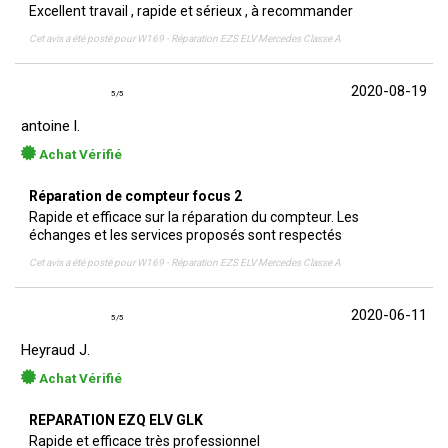
Excellent travail , rapide et sérieux , à recommander
Cet avis a été posté pour
W169 - Réparation EZS ELV Mercedes Classe A
2020-08-19
5
/
5
antoine l.
Achat Vérifié
Réparation de compteur focus 2
Rapide et efficace sur la réparation du compteur. Les
échanges et les services proposés sont respectés
Cet avis a été posté pour
W169 - Réparation EZS ELV Mercedes Classe A
2020-06-11
5
/
5
Heyraud J.
Achat Vérifié
REPARATION EZQ ELV GLK
Rapide et efficace très professionnel