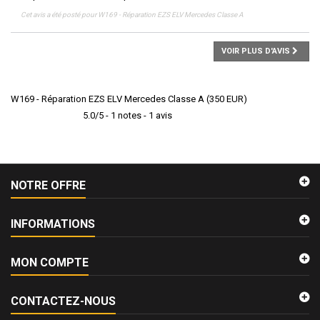
Cet avis a été posté pour
W169 - Réparation EZS ELV Mercedes Classe A
VOIR PLUS D'AVIS
W169 - Réparation EZS ELV Mercedes Classe A
(
350
EUR
)
5.0
/
5
-
1
notes -
1
avis
NOTRE OFFRE
INFORMATIONS
MON COMPTE
CONTACTEZ-NOUS