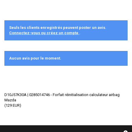
Seuls les clients enregistrés peuvent poster un avis.
Connectez-vous ou créez un compte
.
Aucun avis pour le moment.
D10J57K30A | 0285014746 - Forfait réinitialisation calculateur airbag
Mazda
(
129
EUR
)