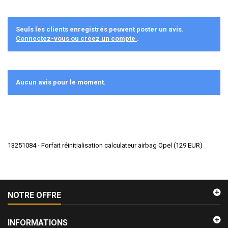
Seuls les clients enregistrés peuvent poster un avis.
Connectez-vous ou créez un compte
.
Aucun avis pour le moment.
13251084 - Forfait réinitialisation calculateur airbag Opel
(
129
EUR
)
NOTRE OFFRE
INFORMATIONS