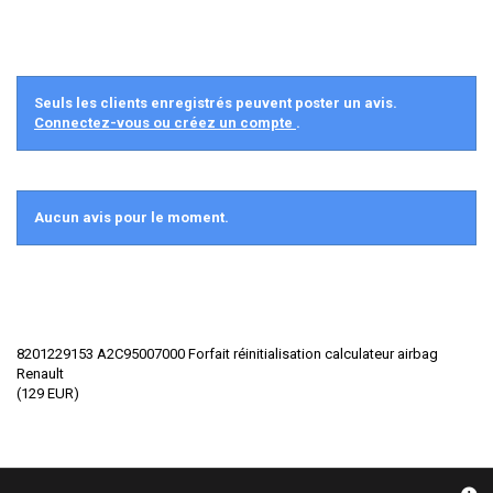
Seuls les clients enregistrés peuvent poster un avis.
Connectez-vous ou créez un compte
.
Aucun avis pour le moment.
8201229153 A2C95007000 Forfait réinitialisation calculateur airbag
Renault
(
129
EUR
)