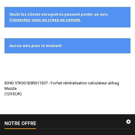
Seuls les clients enregistrés peuvent poster un avis.
Connectez-vous ou créez un compte
.
Aucun avis pour le moment.
B39G 57K30 0285011307 - Forfait réinitialisation calculateur airbag
Mazda
(
129
EUR
)
NOTRE OFFRE