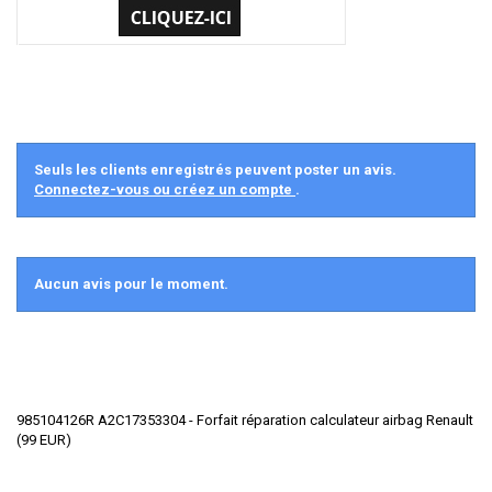
Seuls les clients enregistrés peuvent poster un avis.
Connectez-vous ou créez un compte
.
Aucun avis pour le moment.
985104126R A2C17353304 - Forfait réparation calculateur airbag Renault
(
99
EUR
)