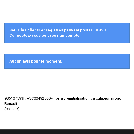
Seuls les clients enregistrés peuvent poster un avis.
Connectez-vous ou créez un compte
.
Aucun avis pour le moment.
985107593R A3C00492500 - Forfait réinitialisation calculateur airbag
Renault
(
99
EUR
)