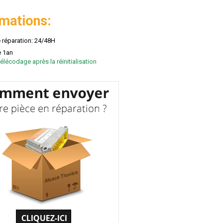
rmations:
e réparation: 24/48H
e 1an
élécodage après la réinitialisation