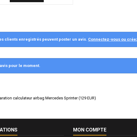
es clients enregistrés peuvent poster un avis.
Connectez-vous ou crée
avis pour le moment.
paration calculateur airbag Mercedes Sprinter
(
129
EUR
)
ATIONS
MON COMPTE