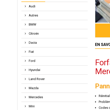
Audi
Autres
BMW
Citroën
Dacia
EN SAV
Fiat
Forf
Ford
Mer
Hyundai
Land Rover
Pann
Mazda
Réinitia
Mercedes
Problèm
Mini
Codes d