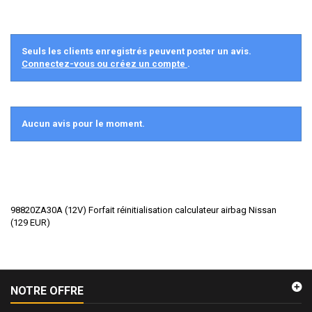
Seuls les clients enregistrés peuvent poster un avis.
Connectez-vous ou créez un compte
.
Aucun avis pour le moment.
98820ZA30A (12V) Forfait réinitialisation calculateur airbag Nissan
(
129
EUR
)
NOTRE OFFRE