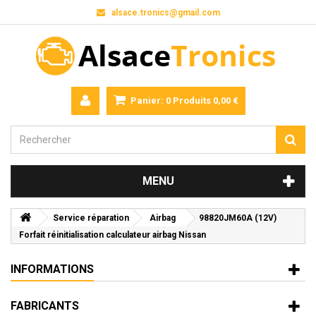
alsace.tronics@gmail.com
Panier:
0
Produits
0,00 €
MENU
Service réparation
Airbag
98820JM60A (12V)
Forfait réinitialisation calculateur airbag Nissan
INFORMATIONS
FABRICANTS