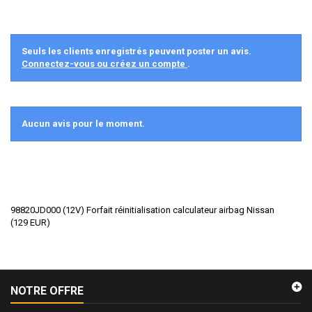
Seuls les clients enregistrés peuvent poster un avis.
Connectez-vous ou créez un compte
.
Aucun avis pour le moment.
98820JD000 (12V) Forfait réinitialisation calculateur airbag Nissan
(
129
EUR
)
NOTRE OFFRE