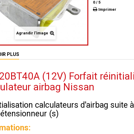
0
/
5
Imprimer
Agrandir l'image
OIR PLUS
0BT40A (12V) Forfait réinitial
ulateur airbag Nissan
tialisation calculateurs d'airbag suite
rétensionneur (s)
rmations: