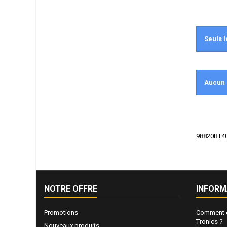
Seuls l
Aucun 
98820BT40A
NOTRE OFFRE
INFORM
Promotions
Comment e
Tronics ?
Nouveaux produits