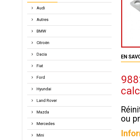
Audi
Autres
BMW
Citroën
Dacia
EN SAV
Fiat
9882
Ford
calc
Hyundai
Land Rover
Réini
Mazda
ou p
Mercedes
Info
Mini