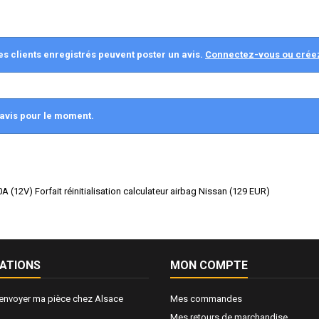
es clients enregistrés peuvent poster un avis.
Connectez-vous ou crée
avis pour le moment.
 (12V) Forfait réinitialisation calculateur airbag Nissan
(
129
EUR
)
ATIONS
MON COMPTE
nvoyer ma pièce chez Alsace
Mes commandes
Mes retours de marchandise