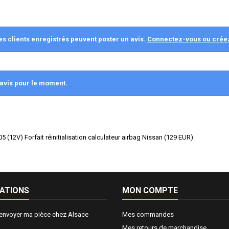
es clients enregistrés peuvent poster un avis.
Connectez-vous ou crée
avis pour le moment.
 (12V) Forfait réinitialisation calculateur airbag Nissan
(
129
EUR
)
ATIONS
MON COMPTE
nvoyer ma pièce chez Alsace
Mes commandes
Mes retours de marchandise