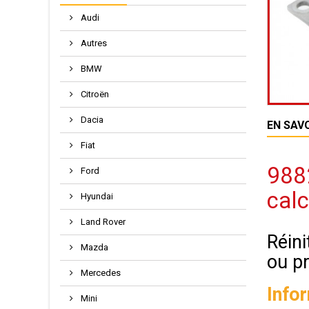
Audi
Autres
BMW
Citroën
Dacia
EN SAV
Fiat
9882
Ford
calc
Hyundai
Land Rover
Réini
Mazda
ou p
Mercedes
Info
Mini