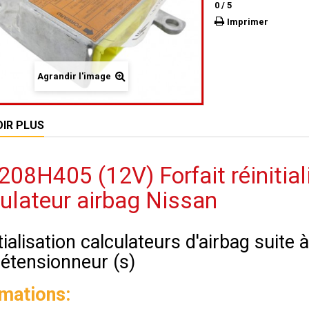
0
/
5
Imprimer
Agrandir l'image
OIR PLUS
08H405 (12V) Forfait réinitial
ulateur airbag Nissan
tialisation calculateurs d'airbag suite
rétensionneur (s)
rmations: