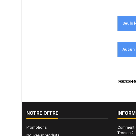
Seuls l
Aucun 
988208H405
NOTRE OFFRE
INFORM
Promotions
Comment e
Tronics ?
Nouveaux produits