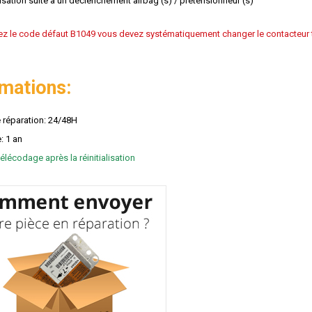
lisation suite à un déclenchement airbag (s) / prétensionneur (s)
ez le code défaut B1049 vous devez systématiquement changer le contacteur to
rmations:
e réparation: 24/48H
: 1 an
élécodage après la réinitialisation