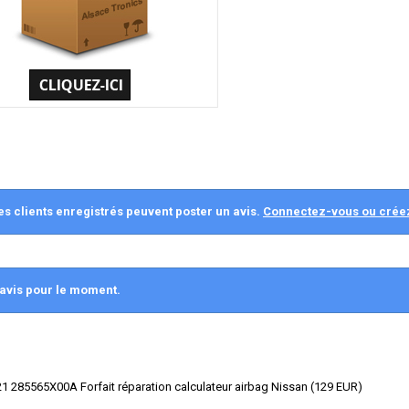
es clients enregistrés peuvent poster un avis.
Connectez-vous ou crée
avis pour le moment.
 285565X00A Forfait réparation calculateur airbag Nissan
(
129
EUR
)