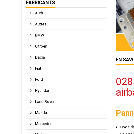
FABRICANTS
Audi
Autres
BMW
Citroën
Dacia
EN SAV
Fiat
028
Ford
air
Hyundai
Land Rover
Pann
Mazda
Mercedes
Code dé