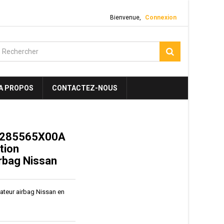
Bienvenue,
Connexion
A PROPOS
CONTACTEZ-NOUS
 285565X00A
tion
irbag Nissan
lateur airbag Nissan en