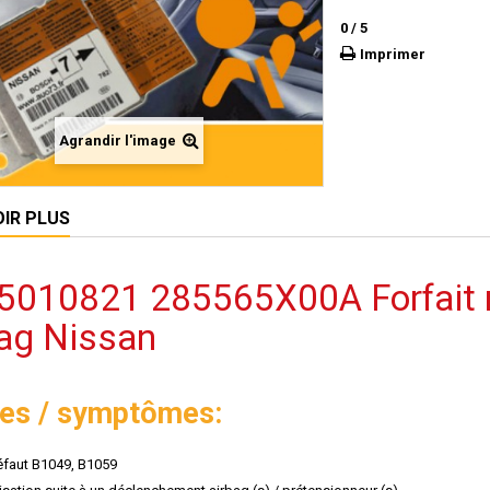
0
/
5
Imprimer
Agrandir l'image
OIR PLUS
5010821 285565X00A Forfait ré
bag Nissan
es / symptômes:
faut B1049, B1059