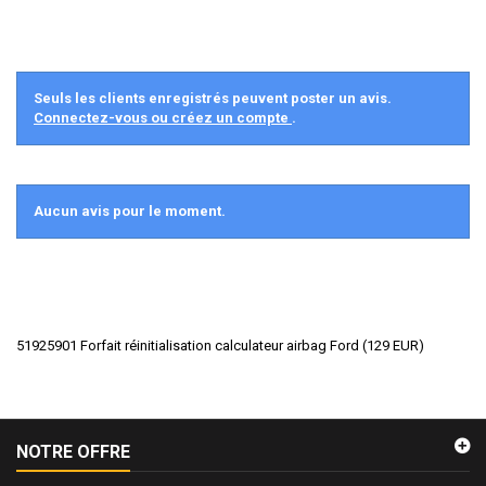
Seuls les clients enregistrés peuvent poster un avis.
Connectez-vous ou créez un compte
.
Aucun avis pour le moment.
51925901 Forfait réinitialisation calculateur airbag Ford
(
129
EUR
)
NOTRE OFFRE