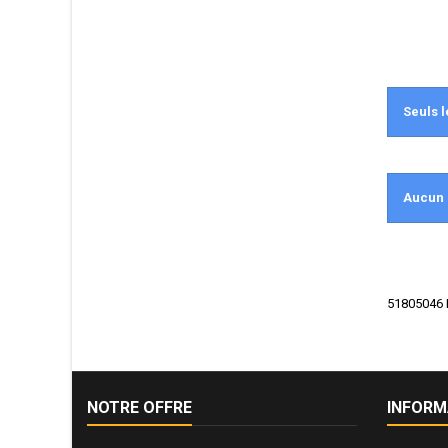
Seuls l
Aucun 
51805046 Fo
NOTRE OFFRE
INFORM