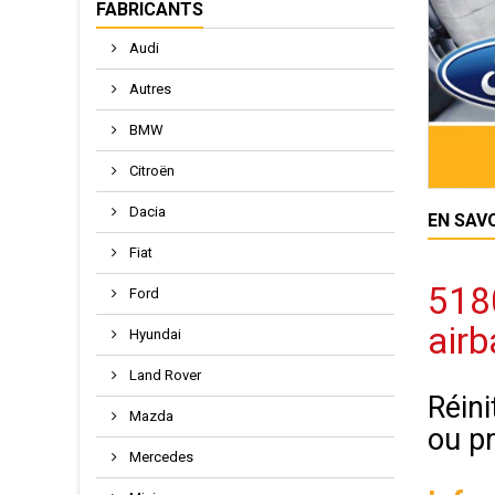
FABRICANTS
Audi
Autres
BMW
Citroën
Dacia
EN SAV
Fiat
5180
Ford
airb
Hyundai
Land Rover
Réini
Mazda
ou p
Mercedes