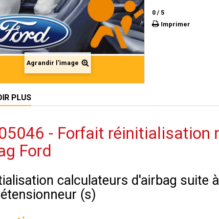
0
/
5
Imprimer
Agrandir l'image
OIR PLUS
5046 - Forfait réinitialisation 
ag Ford
tialisation calculateurs d'airbag suite
rétensionneur (s)