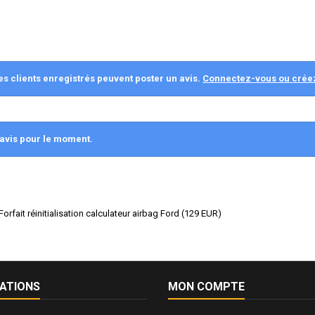
es clients enregistrés peuvent poster un avis.
Connectez-vous ou crée
avis pour le moment.
rfait réinitialisation calculateur airbag Ford
(
129
EUR
)
ATIONS
MON COMPTE