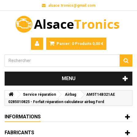
alsace.tronics@gmail.com
Panier:
0
Produits
0,00 €
MENU
Service réparation
Airbag
AM5T14B321AE
0285010825 - Forfait réparation calculateur airbag Ford
INFORMATIONS
FABRICANTS