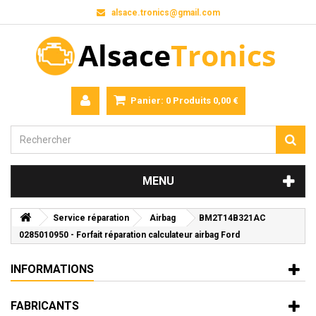
alsace.tronics@gmail.com
Panier:
0
Produits
0,00 €
MENU
Service réparation
Airbag
BM2T14B321AC
0285010950 - Forfait réparation calculateur airbag Ford
INFORMATIONS
FABRICANTS