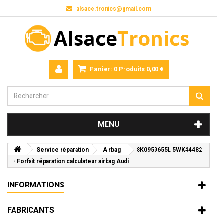
alsace.tronics@gmail.com
Panier:
0
Produits
0,00 €
MENU
Service réparation
Airbag
8K0959655L 5WK44482
- Forfait réparation calculateur airbag Audi
INFORMATIONS
FABRICANTS