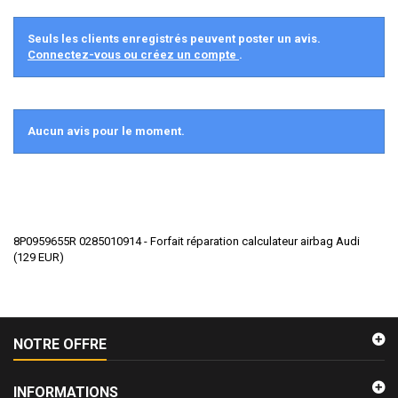
Seuls les clients enregistrés peuvent poster un avis.
Connectez-vous ou créez un compte
.
Aucun avis pour le moment.
8P0959655R 0285010914 - Forfait réparation calculateur airbag Audi
(
129
EUR
)
NOTRE OFFRE
INFORMATIONS