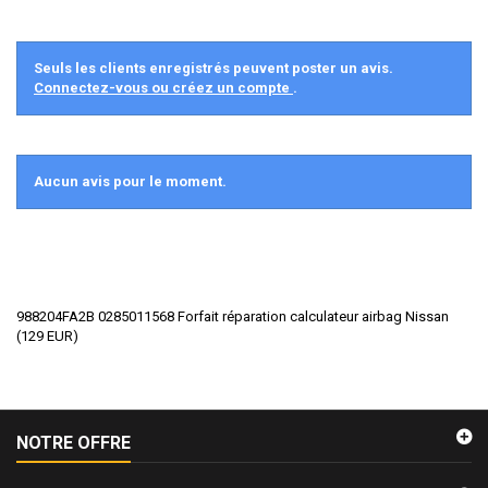
Seuls les clients enregistrés peuvent poster un avis.
Connectez-vous ou créez un compte
.
Aucun avis pour le moment.
988204FA2B 0285011568 Forfait réparation calculateur airbag Nissan
(
129
EUR
)
NOTRE OFFRE