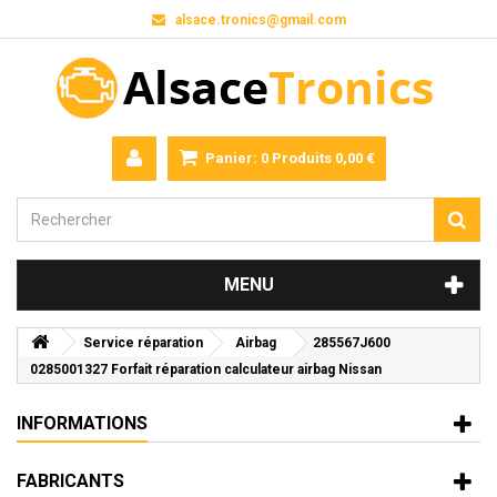
alsace.tronics@gmail.com
Panier:
0
Produits
0,00 €
MENU
Service réparation
Airbag
285567J600
0285001327 Forfait réparation calculateur airbag Nissan
INFORMATIONS
FABRICANTS