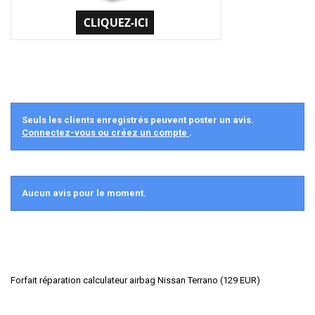
Seuls les clients enregistrés peuvent poster un avis.
Connectez-vous ou créez un compte
.
Aucun avis pour le moment.
Forfait réparation calculateur airbag Nissan Terrano
(
129
EUR
)