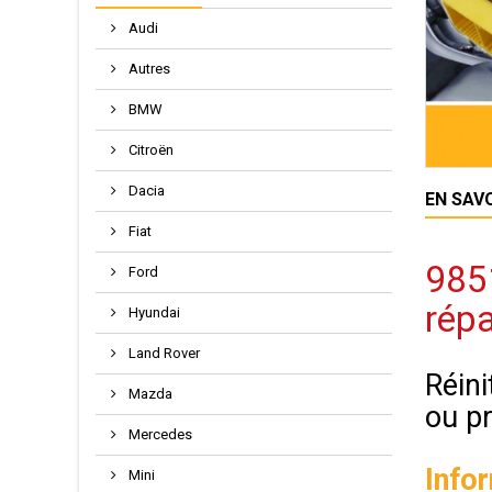
Audi
Autres
BMW
Citroën
Dacia
EN SAV
Fiat
985
Ford
répa
Hyundai
Land Rover
Réini
Mazda
ou p
Mercedes
Info
Mini