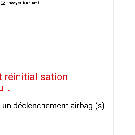
Envoyer à un ami
éinitialisation
ult
 à un déclenchement airbag (s)