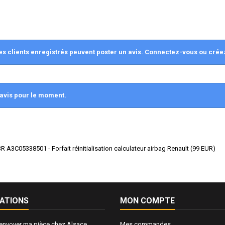
es clients enregistrés peuvent poster un avis.
Connectez-vous ou crée
avis pour le moment.
 A3C05338501 - Forfait réinitialisation calculateur airbag Renault
(
99
EUR
)
ATIONS
MON COMPTE
nvoyer ma pièce chez Alsace
Mes commandes