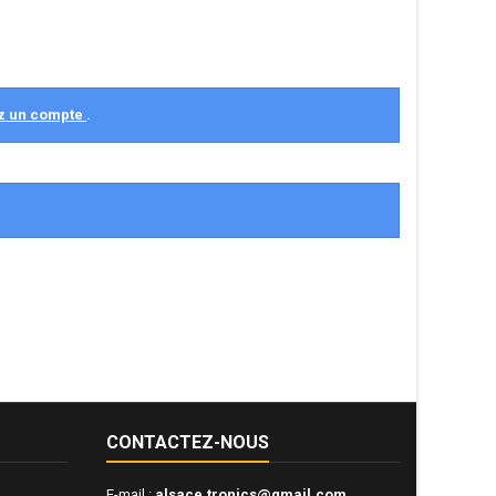
z un compte
.
CONTACTEZ-NOUS
E-mail :
alsace.tronics@gmail.com