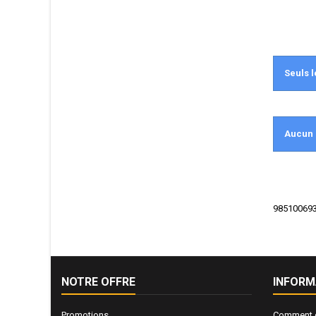
Seuls l
Aucun 
985100693R
NOTRE OFFRE
INFORM
Promotions
Comment e