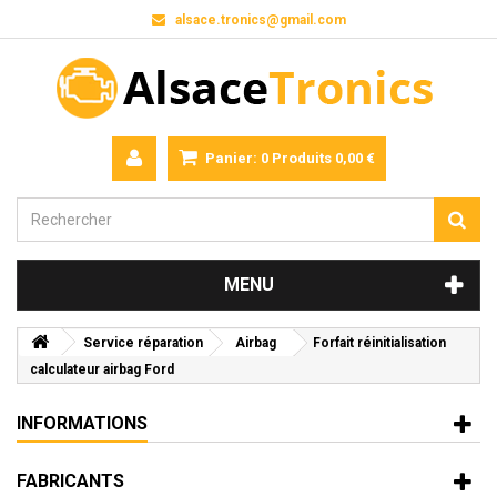
alsace.tronics@gmail.com
Panier:
0
Produits
0,00 €
MENU
Service réparation
Airbag
Forfait réinitialisation
calculateur airbag Ford
INFORMATIONS
FABRICANTS