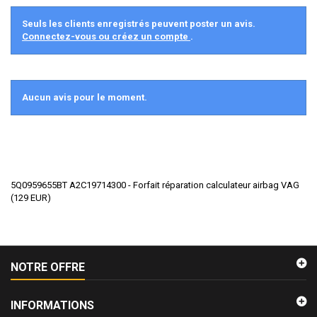
Seuls les clients enregistrés peuvent poster un avis.
Connectez-vous ou créez un compte
.
Aucun avis pour le moment.
5Q0959655BT A2C19714300 - Forfait réparation calculateur airbag VAG
(
129
EUR
)
NOTRE OFFRE
INFORMATIONS