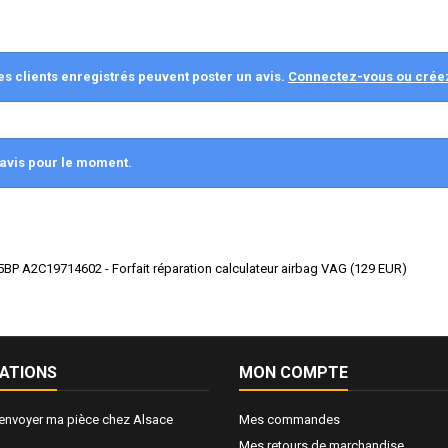
es clients enregistrés peuvent poster un avis.
Connectez-vous ou crée
avis pour le moment.
P A2C19714602 - Forfait réparation calculateur airbag VAG
(
129
EUR
)
ATIONS
MON COMPTE
nvoyer ma pièce chez Alsace
Mes commandes
Mes retours de marchandise