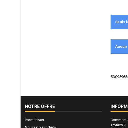
Seuls l
Aucun 
5Q0959655B
NOTRE OFFRE
INFORM
Promotions
Comment e
Tronics ?
Nouveaux produits