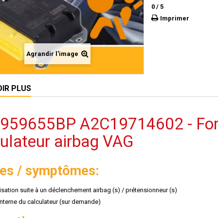
0
/
5
Imprimer
Agrandir l'image
OIR PLUS
959655BP A2C19714602 - Forfai
ulateur airbag VAG
es / symptômes:
lisation suite à un déclenchement airbag (s) / prétensionneur (s)
interne du calculateur (sur demande)