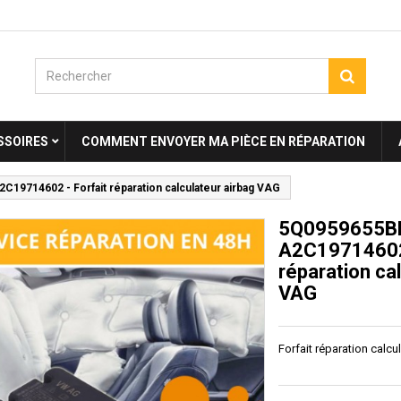
SSOIRES
COMMENT ENVOYER MA PIÈCE EN RÉPARATION
19714602 - Forfait réparation calculateur airbag VAG
5Q0959655B
A2C19714602 
réparation ca
VAG
Forfait réparation calc