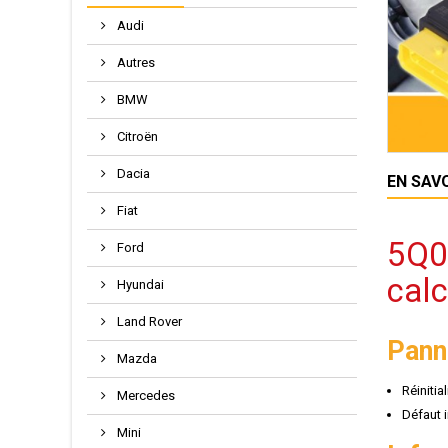
Audi
Autres
BMW
Citroën
Dacia
EN SAV
Fiat
5Q0
Ford
calc
Hyundai
Land Rover
Pann
Mazda
Réinitia
Mercedes
Défaut 
Mini