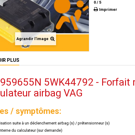
0
/
5
Imprimer
Agrandir l'image
OIR PLUS
959655N 5WK44792 - Forfait ré
ulateur airbag VAG
es / symptômes:
lisation suite à un déclenchement airbag (s) / prétensionneur (s)
interne du calculateur (sur demande)