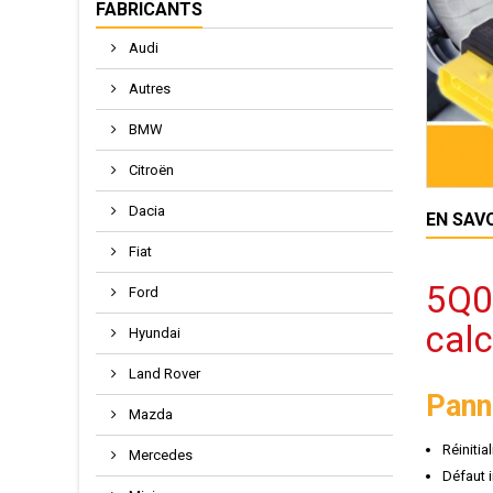
FABRICANTS
Audi
Autres
BMW
Citroën
Dacia
EN SAV
Fiat
5Q0
Ford
calc
Hyundai
Land Rover
Pann
Mazda
Réinitia
Mercedes
Défaut 