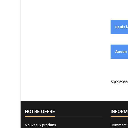
Seuls l
Aucun 
5Q0959655N
NOTRE OFFRE
INFORM
Nouveaux produits
Comment e