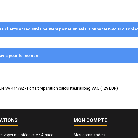
es clients enregistrés peuvent poster un avis.
Connectez-vous ou crée
avis pour le moment.
 5WK44792 - Forfait réparation calculateur airbag VAG
(
129
EUR
)
ATIONS
MON COMPTE
nvoyer ma pièce chez Alsace
Mes commandes