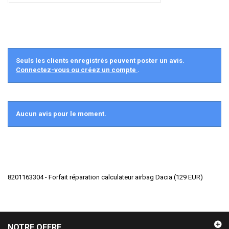
Seuls les clients enregistrés peuvent poster un avis.
Connectez-vous ou créez un compte
.
Aucun avis pour le moment.
8201163304 - Forfait réparation calculateur airbag Dacia
(
129
EUR
)
NOTRE OFFRE