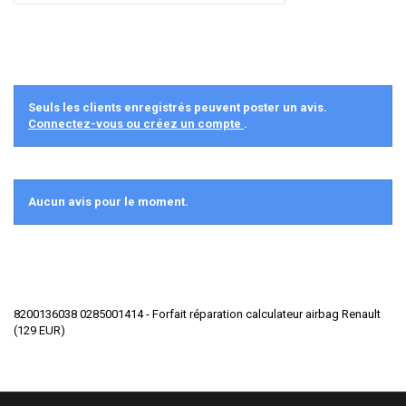
Seuls les clients enregistrés peuvent poster un avis.
Connectez-vous ou créez un compte
.
Aucun avis pour le moment.
8200136038 0285001414 - Forfait réparation calculateur airbag Renault
(
129
EUR
)