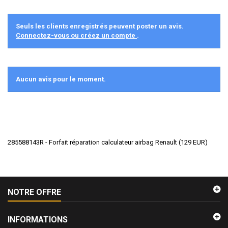
Seuls les clients enregistrés peuvent poster un avis.
Connectez-vous ou créez un compte
.
Aucun avis pour le moment.
285588143R - Forfait réparation calculateur airbag Renault
(
129
EUR
)
NOTRE OFFRE
INFORMATIONS