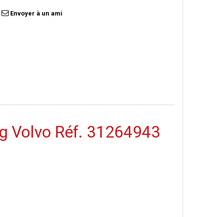
Envoyer à un ami
bag Volvo Réf. 31264943