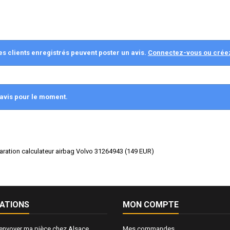
es clients enregistrés peuvent poster un avis.
Connectez-vous ou crée
avis pour le moment.
paration calculateur airbag Volvo 31264943
(
149
EUR
)
ATIONS
MON COMPTE
nvoyer ma pièce chez Alsace
Mes commandes