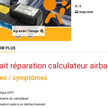
0
/
5
Imprimer
Agrandir l'image
OIR PLUS
ait réparation calculateur air
es / symptômes
faut CFFF
nterne du calculateur
lisation suite à un déclenchement