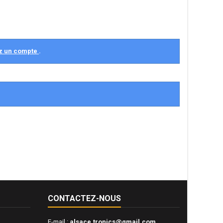
z un compte
.
CONTACTEZ-NOUS
E-mail :
alsace.tronics@gmail.com