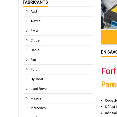
FABRICANTS
Audi
Autres
BMW
Citroën
Dacia
EN SAV
Fiat
Forf
Ford
Hyundai
Pann
Land Rover
Mazda
Code dé
Défaut i
Mercedes
Réinitia