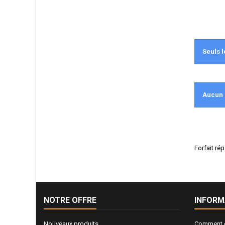
Seuls l
Aucun 
Forfait ré
NOTRE OFFRE
INFORM
Nouveaux produits
Comment e