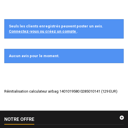
Seuls les clients enregistrés peuvent poster un avis.
Connectez-vous ou créez un compte
.
Aucun avis pour le moment.
Réinitialisation calculateur airbag 1401019580 0285010141
(
129
EUR
)
NOTRE OFFRE