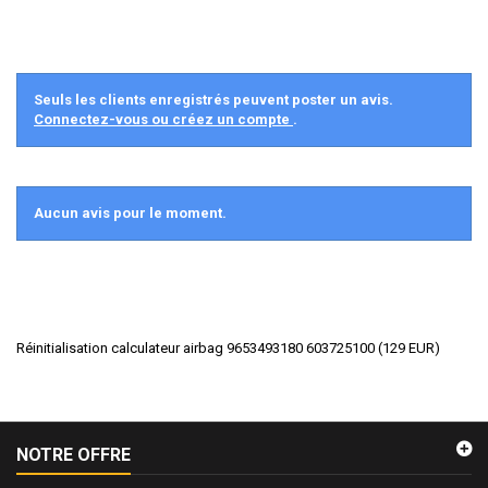
Seuls les clients enregistrés peuvent poster un avis.
Connectez-vous ou créez un compte
.
Aucun avis pour le moment.
Réinitialisation calculateur airbag 9653493180 603725100
(
129
EUR
)
NOTRE OFFRE