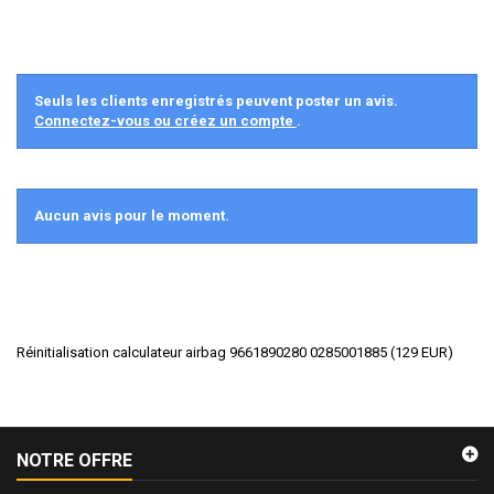
Seuls les clients enregistrés peuvent poster un avis.
Connectez-vous ou créez un compte
.
Aucun avis pour le moment.
Réinitialisation calculateur airbag 9661890280 0285001885
(
129
EUR
)
NOTRE OFFRE