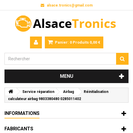
alsace.tronics@gmail.com
Panier:
0
Produits
0,00 €
MENU
Service réparation
Airbag
Réinitialisation
calculateur airbag 9803380480 0285011402
INFORMATIONS
FABRICANTS