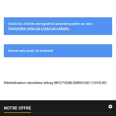
Seuls les clients enregistrés peuvent poster un avis.
Connectez-vous ou créez un compte
.
Aucun avis pour le moment.
Réinitialisation calculateur airbag 9812713280 0285012921
(
129
EUR
)
NOTRE OFFRE