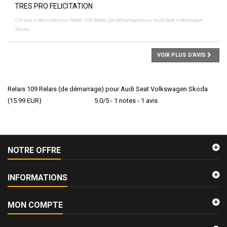
TRES PRO FELICITATION
Cet avis a été posté pour
Relais 109 Relais (de démarrage) pour Audi Seat Volkswagen
Skoda
VOIR PLUS D'AVIS
Relais 109 Relais (de démarrage) pour Audi Seat Volkswagen Skoda
(
15.99
EUR
)
5.0
/
5
-
1
notes -
1
avis
NOTRE OFFRE
INFORMATIONS
MON COMPTE