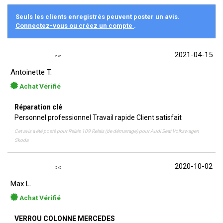
Seuls les clients enregistrés peuvent poster un avis.
Connectez-vous ou créez un compte
.
2021-04-15
5
/
5
Antoinette T.
Achat Vérifié
Réparation clé
Personnel professionnel Travail rapide Client satisfait
Cet avis a été posté pour
Relais 109 Relais (de démarrage) pour Audi Seat Volkswagen
Skoda
2020-10-02
5
/
5
Max L.
Achat Vérifié
VERROU COLONNE MERCEDES