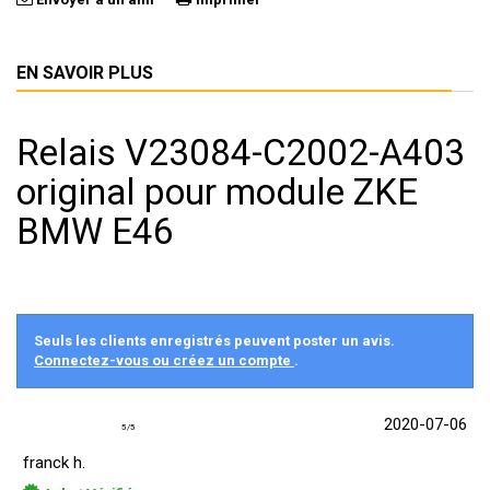
EN SAVOIR PLUS
Relais V23084-C2002-A403
original pour module ZKE
BMW E46
Seuls les clients enregistrés peuvent poster un avis.
Connectez-vous ou créez un compte
.
2020-07-06
5
/
5
franck h.