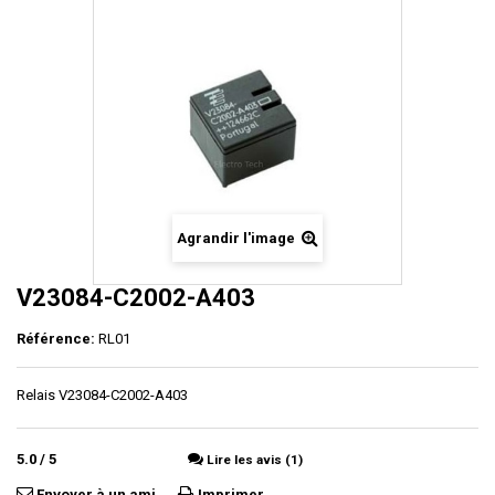
Agrandir l'image
V23084-C2002-A403
Référence:
RL01
Relais V23084-C2002-A403
5.0
/
5
Lire les avis (1)
Envoyer à un ami
Imprimer