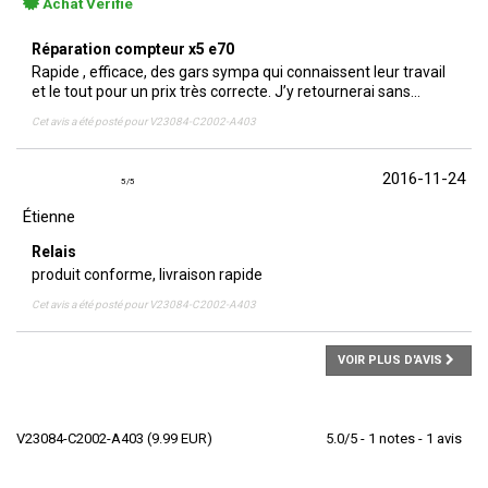
Achat Vérifié
Réparation compteur x5 e70
Rapide , efficace, des gars sympa qui connaissent leur travail
et le tout pour un prix très correcte. J’y retournerai sans...
Cet avis a été posté pour
V23084-C2002-A403
2016-11-24
5
/
5
Étienne
Relais
produit conforme, livraison rapide
Cet avis a été posté pour
V23084-C2002-A403
VOIR PLUS D'AVIS
V23084-C2002-A403
(
9.99
EUR
)
5.0
/
5
-
1
notes -
1
avis