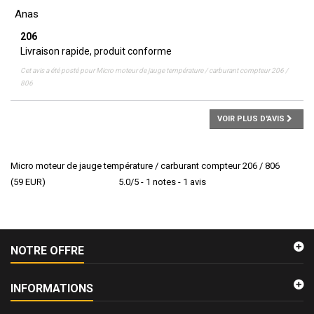
Anas
206
Livraison rapide, produit conforme
Cet avis a été posté pour
Micro moteur de jauge température / carburant compteur 206 /
806
VOIR PLUS D'AVIS
Micro moteur de jauge température / carburant compteur 206 / 806
(
59
EUR
)
5.0
/
5
-
1
notes -
1
avis
NOTRE OFFRE
INFORMATIONS