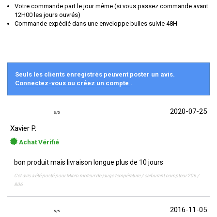
Votre commande part le jour même (si vous passez commande avant
12H00 les jours ouvrés)
Commande expédié dans une enveloppe bulles suivie 48H
Seuls les clients enregistrés peuvent poster un avis.
Connectez-vous ou créez un compte
.
2020-07-25
3
/
5
Xavier P.
Achat Vérifié
bon produit mais livraison longue plus de 10 jours
Cet avis a été posté pour
Micro moteur de jauge température / carburant compteur 206 /
806
2016-11-05
5
/
5