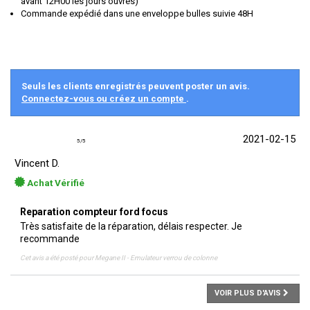
avant 12H00 les jours ouvrés)
Commande expédié dans une enveloppe bulles suivie 48H
Seuls les clients enregistrés peuvent poster un avis.
Connectez-vous ou créez un compte
.
2021-02-15
5
/
5
Vincent D.
Achat Vérifié
Reparation compteur ford focus
Très satisfaite de la réparation, délais respecter. Je
recommande
Cet avis a été posté pour
Megane II - Emulateur verrou de colonne
VOIR PLUS D'AVIS