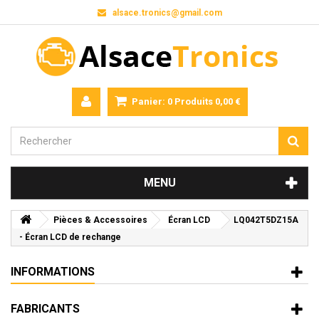
alsace.tronics@gmail.com
Panier:
0
Produits
0,00 €
MENU
Pièces & Accessoires
Écran LCD
LQ042T5DZ15A
- Écran LCD de rechange
INFORMATIONS
FABRICANTS