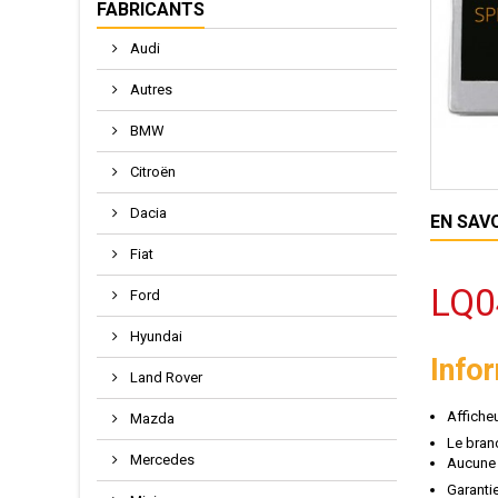
FABRICANTS
Audi
Autres
BMW
Citroën
Dacia
EN SAV
Fiat
LQ0
Ford
Hyundai
Info
Land Rover
Afficheu
Mazda
Le bran
Mercedes
Aucune 
Garantie