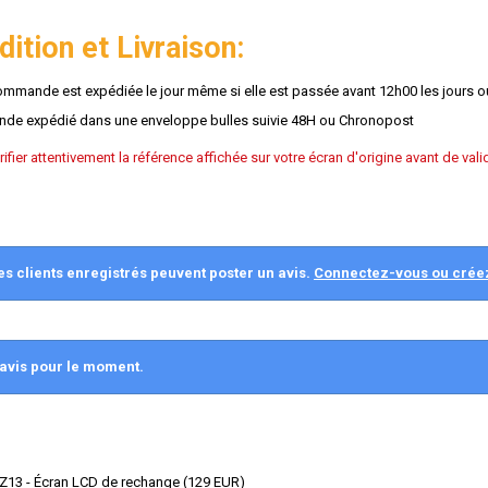
ition et Livraison:
ommande est expédiée le jour même si elle est passée avant 12h00 les jours o
e expédié dans une enveloppe bulles suivie 48H ou Chronopost
érifier attentivement la référence affichée sur votre écran d'origine avant de v
es clients enregistrés peuvent poster un avis.
Connectez-vous ou crée
avis pour le moment.
13 - Écran LCD de rechange
(
129
EUR
)