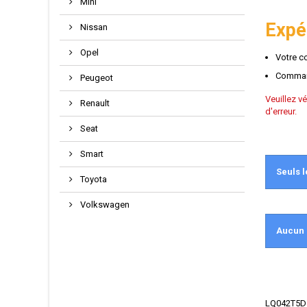
Mini
Expéd
Nissan
Opel
Votre c
Command
Peugeot
Veuillez v
Renault
d'erreur.
Seat
Smart
Seuls l
Toyota
Volkswagen
Aucun 
LQ042T5DZ