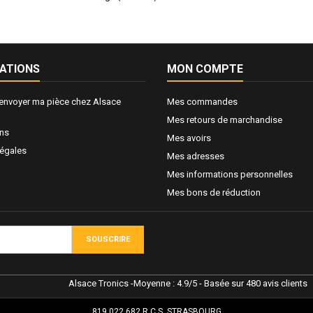
ATIONS
MON COMPTE
nvoyer ma pièce chez Alsace
Mes commandes
Mes retours de marchandise
ons
Mes avoirs
légales
Mes adresses
Mes informations personnelles
Mes bons de réduction
SOUSCRIRE
Alsace Tronics
-
Moyenne :
4.9
/
5
- Basée sur
480
avis clients
819 022 682 R.C.S. STRASBOURG